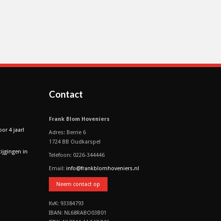
Contact
Frank Blom Hoveniers
or 4 jaar!
Adres: Berrie 6
1724 BB Oudkarspel
tijgingen in
Telefoon: 0226-344446
Email:
info@frankblomhoveniers.nl
Neem contact op
KvK: 93384793
IBAN: NL68RABO03B01