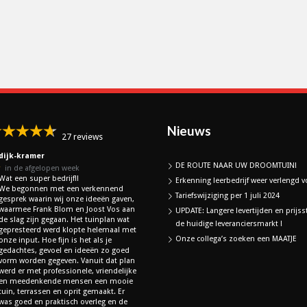
Nieuws
27 reviews
dijk-kramer
DE ROUTE NAAR UW DROOMTUIN!
★
in de afgelopen week
Wat een super bedrijf!!
Erkenning leerbedrijf weer verlengd vo
We begonnen met een verkennend
Tariefswijziging per 1 juli 2024
gesprek waarin wij onze ideeën gaven,
waarmee Frank Blom en Joost Vos aan
UPDATE: Langere levertijden en prijss
de slag zijn gegaan. Het tuinplan wat
de huidige leveranciersmarkt !
gepresteerd werd klopte helemaal met
Onze collega’s zoeken een MAATJE
onze input. Hoe fijn is het als je
gedachtes, gevoel en ideeën zo goed
vorm worden gegeven. Vanuit dat plan
werd er met professionele, vriendelijke
en meedenkende mensen een mooie
tuin, terrassen en oprit gemaakt. Er
was goed en praktisch overleg en de