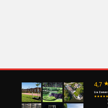
4,7
Lia Zomer
★★★★