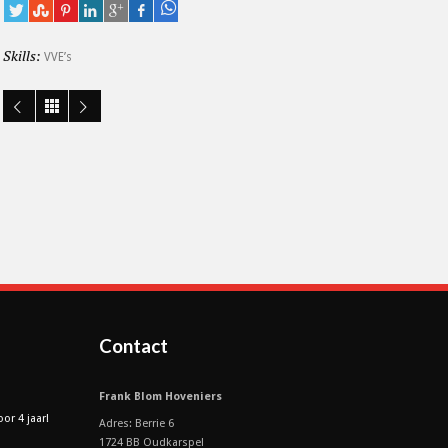
Skills:
VVE’s
Contact
Frank Blom Hoveniers
or 4 jaar!
Adres: Berrie 6
1724 BB Oudkarspel