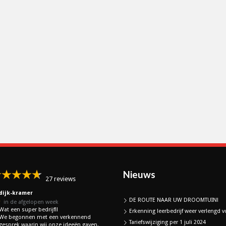
Nieuws
27 reviews
dijk-kramer
DE ROUTE NAAR UW DROOMTUIN!
★
in de afgelopen week
Wat een super bedrijf!!
Erkenning leerbedrijf weer verlengd vo
We begonnen met een verkennend
Tariefswijziging per 1 juli 2024
gesprek waarin wij onze ideeën gaven,