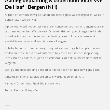
Aanleg beplanting & onderhoud Vila’s VvE
De Haaf | Bergen (NH)
Al jaren onderhouden wij de tuinen van enkele grote wooncomplexen, welke in
beheer staan van een VvE.
Op de locatie zelf hebben wij veelal een contactpersoon en wij zorgen voor een
vast team op het betreffende werk. Dit maakt dat men goed inzage heeft in de
ontwikkeling van de tuin en haar beplanting, maar ook dat men een ‘vast
gezicht’ is waar men snel even iets aan wil vragen.
Behalve het onderhoud, verzorgen wij ook – in overleg – het aanplanten van
bollen en het vullen van bakken/potten bij entree met seizoensbeplanting
(denk aan de viooltjes, tulpen en narcissen), maar ook de kerstbomen niet te
vergeten.
Ook gladheidsbestrijding behoort tot de opties en dit nemen wij graag aan.
Ontzorgen is het sleutelwoord en daar wordt iedereen blij van.
Aanleg + Onderhoud: Frank Blom Hoveniers
Foto’s: Keesnan Fotografie