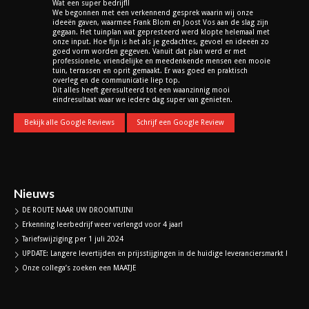
Wat een super bedrijf!!
We begonnen met een verkennend gesprek waarin wij onze
ideeën gaven, waarmee Frank Blom en Joost Vos aan de slag zijn
gegaan. Het tuinplan wat gepresteerd werd klopte helemaal met
onze input. Hoe fijn is het als je gedachtes, gevoel en ideeën zo
goed vorm worden gegeven. Vanuit dat plan werd er met
professionele, vriendelijke en meedenkende mensen een mooie
tuin, terrassen en oprit gemaakt. Er was goed en praktisch
overleg en de communicatie liep top.
Dit alles heeft geresulteerd tot een waanzinnig mooi
eindresultaat waar we iedere dag super van genieten.
Bekijk alle Google Reviews
Schrijf een Google Review
Nieuws
DE ROUTE NAAR UW DROOMTUIN!
Erkenning leerbedrijf weer verlengd voor 4 jaar!
Tariefswijziging per 1 juli 2024
UPDATE: Langere levertijden en prijsstijgingen in de huidige leveranciersmarkt !
Onze collega’s zoeken een MAATJE