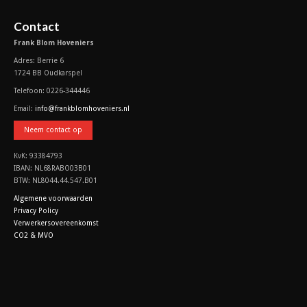
Contact
Frank Blom Hoveniers
Adres: Berrie 6
1724 BB Oudkarspel
Telefoon: 0226-344446
Email:
info@frankblomhoveniers.nl
Neem contact op
KvK: 93384793
IBAN: NL68RABO03B01
BTW: NL8044.44.547.B01
Algemene voorwaarden
Privacy Policy
Verwerkersovereenkomst
CO2 & MVO