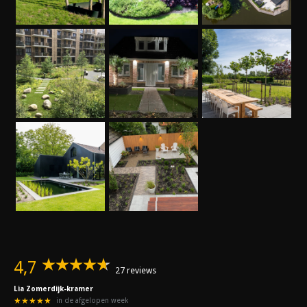
4,7
27 reviews
Lia Zomerdijk-kramer
★★★★★
in de afgelopen week