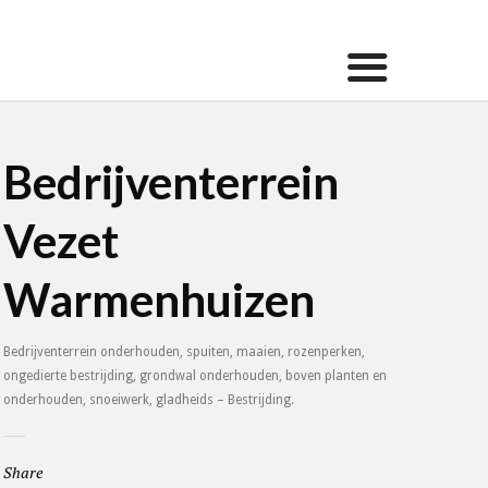
Bedrijventerrein
Vezet
Warmenhuizen
Bedrijventerrein onderhouden, spuiten, maaien, rozenperken,
ongedierte bestrijding, grondwal onderhouden, boven planten en
onderhouden, snoeiwerk, gladheids – Bestrijding.
Share