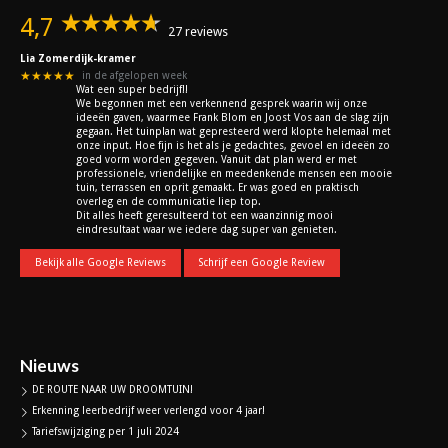
4,7
27 reviews
Lia Zomerdijk-kramer
★★★★★
in de afgelopen week
Wat een super bedrijf!!
We begonnen met een verkennend gesprek waarin wij onze
ideeën gaven, waarmee Frank Blom en Joost Vos aan de slag zijn
gegaan. Het tuinplan wat gepresteerd werd klopte helemaal met
onze input. Hoe fijn is het als je gedachtes, gevoel en ideeën zo
goed vorm worden gegeven. Vanuit dat plan werd er met
professionele, vriendelijke en meedenkende mensen een mooie
tuin, terrassen en oprit gemaakt. Er was goed en praktisch
overleg en de communicatie liep top.
Dit alles heeft geresulteerd tot een waanzinnig mooi
eindresultaat waar we iedere dag super van genieten.
Bekijk alle Google Reviews
Schrijf een Google Review
Nieuws
DE ROUTE NAAR UW DROOMTUIN!
Erkenning leerbedrijf weer verlengd voor 4 jaar!
Tariefswijziging per 1 juli 2024