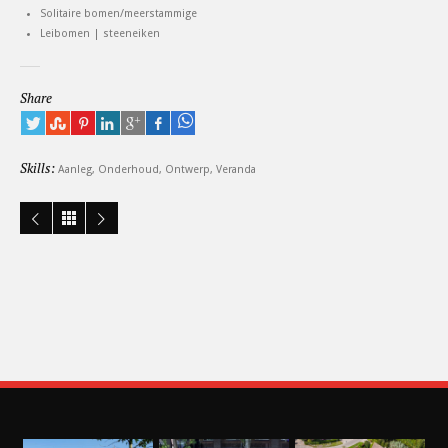
Solitaire bomen/meerstammige
Leibomen | steeneiken
Share
Skills:
Aanleg
,
Onderhoud
,
Ontwerp
,
Veranda