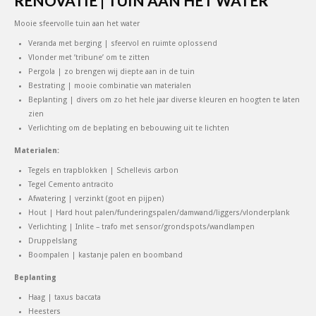
RENOVATIE | TUIN AAN HET WATER
Mooie sfeervolle tuin aan het water
Veranda met berging | sfeervol en ruimte oplossend
Vlonder met ’tribune’ om te zitten
Pergola | zo brengen wij diepte aan in de tuin
Bestrating | mooie combinatie van materialen
Beplanting | divers om zo het hele jaar diverse kleuren en hoogten te laten
zien
Verlichting om de beplating en bebouwing uit te lichten
Materialen:
Tegels en trapblokken | Schellevis carbon
Tegel Cemento antracito
Afwatering | verzinkt (goot en pijpen)
Hout | Hard hout palen/funderingspalen/damwand/liggers/vlonderplank
Verlichting | Inlite – trafo met sensor/grondspots/wandlampen
Druppelslang
Boompalen | kastanje palen en boomband
Beplanting
Haag | taxus baccata
Heesters