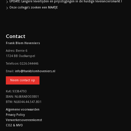
UPDATE: Langere levertijden en prijsstijgingen in de huidige leveranciersmarkt !
Onze collega’s zoeken een MAATJE
Contact
Frank Blom Hoveniers
Adres: Berrie 6
1724 BB Oudkarspel
Telefoon: 0226-344446
Email:
info@frankblomhoveniers.nl
Neem contact op
KvK: 93384793
IBAN: NL68RABO03B01
BTW: NL8044.44.547.B01
Algemene voorwaarden
Privacy Policy
Verwerkersovereenkomst
CO2 & MVO