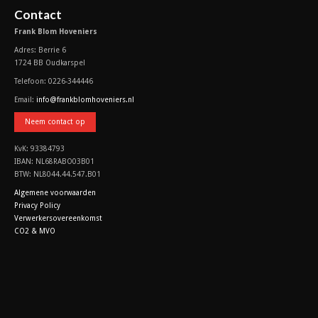
Contact
Frank Blom Hoveniers
Adres: Berrie 6
1724 BB Oudkarspel
Telefoon: 0226-344446
Email:
info@frankblomhoveniers.nl
Neem contact op
KvK: 93384793
IBAN: NL68RABO03B01
BTW: NL8044.44.547.B01
Algemene voorwaarden
Privacy Policy
Verwerkersovereenkomst
CO2 & MVO