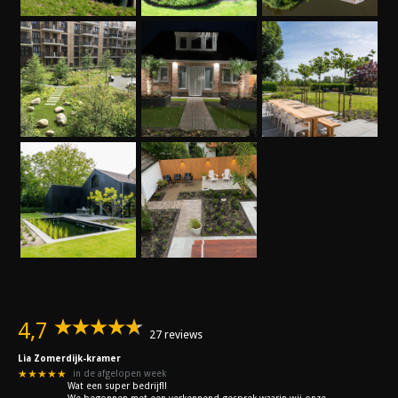
4,7
27 reviews
Lia Zomerdijk-kramer
★★★★★
in de afgelopen week
Wat een super bedrijf!!