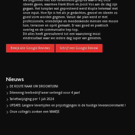
We begonnen met een verkennend gesprek waarin wij onze
ideeën gaven, waarmee Frank Blom en Joost Vos aan de slag zijn
gegaan. Het tuinplan wat gepresteerd werd klopte helemaal met
onze input. Hoe fijn is het als je gedachtes, gevoel en ideeën zo
goed vorm worden gegeven. Vanuit dat plan werd er met
professionele, vriendelijke en meedenkende mensen een mooie
tuin, terrassen en oprit gemaakt. Er was goed en praktisch
overleg en de communicatie liep top.
Dit alles heeft geresulteerd tot een waanzinnig mooi
eindresultaat waar we iedere dag super van genieten.
Bekijk alle Google Reviews
Schrijf een Google Review
Nieuws
DE ROUTE NAAR UW DROOMTUIN!
Erkenning leerbedrijf weer verlengd voor 4 jaar!
Tariefswijziging per 1 juli 2024
UPDATE: Langere levertijden en prijsstijgingen in de huidige leveranciersmarkt !
Onze collega’s zoeken een MAATJE