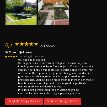
4,7
27 reviews
Lia Zomerdijk-kramer
★★★★★
in de afgelopen week
Wat een super bedrijf!!
We begonnen met een verkennend gesprek waarin wij onze
ideeën gaven, waarmee Frank Blom en Joost Vos aan de slag zijn
gegaan. Het tuinplan wat gepresteerd werd klopte helemaal met
onze input. Hoe fijn is het als je gedachtes, gevoel en ideeën zo
goed vorm worden gegeven. Vanuit dat plan werd er met
professionele, vriendelijke en meedenkende mensen een mooie
tuin, terrassen en oprit gemaakt. Er was goed en praktisch
overleg en de communicatie liep top.
Dit alles heeft geresulteerd tot een waanzinnig mooi
eindresultaat waar we iedere dag super van genieten.
Bekijk alle Google Reviews
Schrijf een Google Review