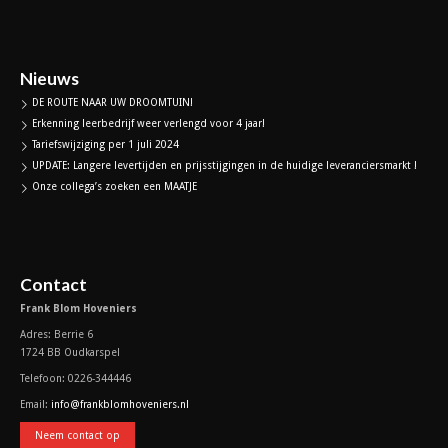
Nieuws
DE ROUTE NAAR UW DROOMTUIN!
Erkenning leerbedrijf weer verlengd voor 4 jaar!
Tariefswijziging per 1 juli 2024
UPDATE: Langere levertijden en prijsstijgingen in de huidige leveranciersmarkt !
Onze collega’s zoeken een MAATJE
Contact
Frank Blom Hoveniers
Adres: Berrie 6
1724 BB Oudkarspel
Telefoon: 0226-344446
Email:
info@frankblomhoveniers.nl
Neem contact op