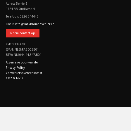
Adres: Berrie 6
1724 BB Oudkarspel
Telefoon: 0226-344446
Email:
info@frankblomhoveniers.nl
Neem contact op
KvK: 93384793
IBAN: NL68RABO03B01
BTW: NL8044.44.547.B01
Algemene voorwaarden
Privacy Policy
Verwerkersovereenkomst
CO2 & MVO