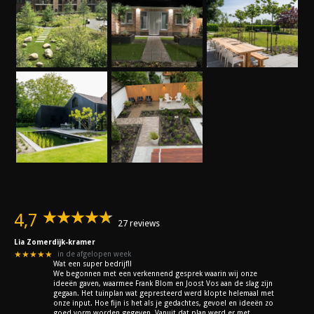
4,7
27 reviews
Lia Zomerdijk-kramer
★★★★★
in de afgelopen week
Wat een super bedrijf!!
We begonnen met een verkennend gesprek waarin wij onze
ideeën gaven, waarmee Frank Blom en Joost Vos aan de slag zijn
gegaan. Het tuinplan wat gepresteerd werd klopte helemaal met
onze input. Hoe fijn is het als je gedachtes, gevoel en ideeën zo
goed vorm worden gegeven. Vanuit dat plan werd er met