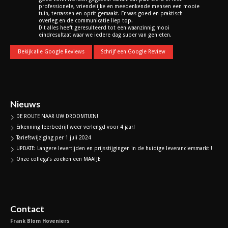
professionele, vriendelijke en meedenkende mensen een mooie
tuin, terrassen en oprit gemaakt. Er was goed en praktisch
overleg en de communicatie liep top.
Dit alles heeft geresulteerd tot een waanzinnig mooi
eindresultaat waar we iedere dag super van genieten.
Bekijk alle Google Reviews
Schrijf een Google Review
Nieuws
DE ROUTE NAAR UW DROOMTUIN!
Erkenning leerbedrijf weer verlengd voor 4 jaar!
Tariefswijziging per 1 juli 2024
UPDATE: Langere levertijden en prijsstijgingen in de huidige leveranciersmarkt !
Onze collega’s zoeken een MAATJE
Contact
Frank Blom Hoveniers