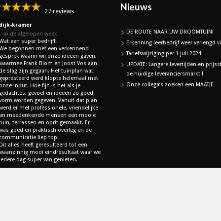
Nieuws
27 reviews
dijk-kramer
DE ROUTE NAAR UW DROOMTUIN!
★
in de afgelopen week
Wat een super bedrijf!!
Erkenning leerbedrijf weer verlengd vo
We begonnen met een verkennend
Tariefswijziging per 1 juli 2024
gesprek waarin wij onze ideeën gaven,
waarmee Frank Blom en Joost Vos aan
UPDATE: Langere levertijden en prijss
de slag zijn gegaan. Het tuinplan wat
de huidige leveranciersmarkt !
gepresteerd werd klopte helemaal met
Onze collega’s zoeken een MAATJE
onze input. Hoe fijn is het als je
gedachtes, gevoel en ideeën zo goed
vorm worden gegeven. Vanuit dat plan
werd er met professionele, vriendelijke
en meedenkende mensen een mooie
tuin, terrassen en oprit gemaakt. Er
was goed en praktisch overleg en de
communicatie liep top.
Dit alles heeft geresulteerd tot een
waanzinnig mooi eindresultaat waar we
iedere dag super van genieten.
lle Google Reviews
een Google Review