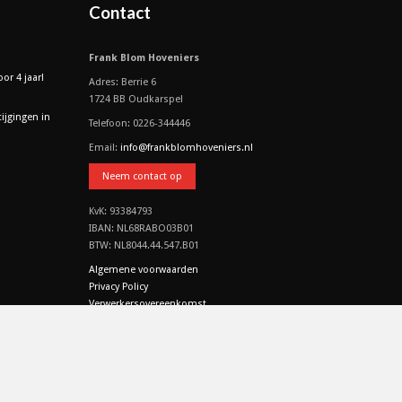
Contact
Frank Blom Hoveniers
or 4 jaar!
Adres: Berrie 6
1724 BB Oudkarspel
tijgingen in
Telefoon: 0226-344446
Email:
info@frankblomhoveniers.nl
Neem contact op
KvK: 93384793
IBAN: NL68RABO03B01
BTW: NL8044.44.547.B01
Algemene voorwaarden
Privacy Policy
Verwerkersovereenkomst
CO2 & MVO