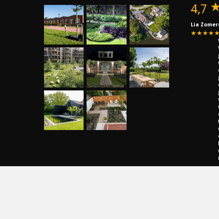
4,7
Lia Zomer
★★★★
Bekijk a
Schrijf 