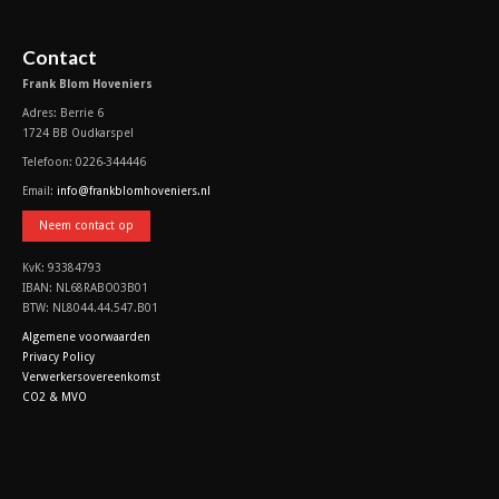
Contact
Frank Blom Hoveniers
Adres: Berrie 6
1724 BB Oudkarspel
Telefoon: 0226-344446
Email:
info@frankblomhoveniers.nl
Neem contact op
KvK: 93384793
IBAN: NL68RABO03B01
BTW: NL8044.44.547.B01
Algemene voorwaarden
Privacy Policy
Verwerkersovereenkomst
CO2 & MVO