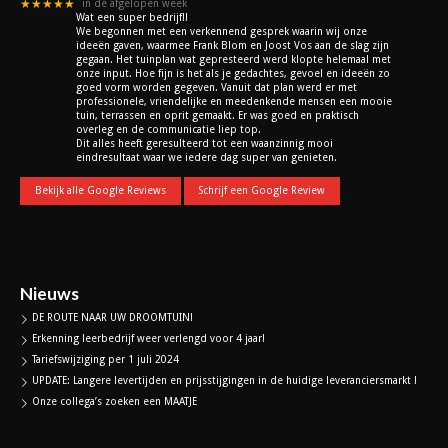
★★★★★
in de afgelopen week
Wat een super bedrijf!!
We begonnen met een verkennend gesprek waarin wij onze
ideeën gaven, waarmee Frank Blom en Joost Vos aan de slag zijn
gegaan. Het tuinplan wat gepresteerd werd klopte helemaal met
onze input. Hoe fijn is het als je gedachtes, gevoel en ideeën zo
goed vorm worden gegeven. Vanuit dat plan werd er met
professionele, vriendelijke en meedenkende mensen een mooie
tuin, terrassen en oprit gemaakt. Er was goed en praktisch
overleg en de communicatie liep top.
Dit alles heeft geresulteerd tot een waanzinnig mooi
eindresultaat waar we iedere dag super van genieten.
Bekijk alle Google Reviews
Schrijf een Google Review
Nieuws
DE ROUTE NAAR UW DROOMTUIN!
Erkenning leerbedrijf weer verlengd voor 4 jaar!
Tariefswijziging per 1 juli 2024
UPDATE: Langere levertijden en prijsstijgingen in de huidige leveranciersmarkt !
Onze collega’s zoeken een MAATJE