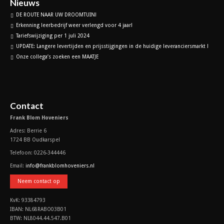
Nieuws
DE ROUTE NAAR UW DROOMTUIN!
Erkenning leerbedrijf weer verlengd voor 4 jaar!
Tariefswijziging per 1 juli 2024
UPDATE: Langere levertijden en prijsstijgingen in de huidige leveranciersmarkt !
Onze collega’s zoeken een MAATJE
Contact
Frank Blom Hoveniers
Adres: Berrie 6
1724 BB Oudkarspel
Telefoon: 0226-344446
Email:
info@frankblomhoveniers.nl
Neem contact op
KvK: 93384793
IBAN: NL68RABO03B01
BTW: NL8044.44.547.B01