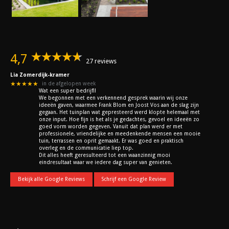
4,7
27 reviews
Lia Zomerdijk-kramer
★★★★★
in de afgelopen week
Wat een super bedrijf!!
We begonnen met een verkennend gesprek waarin wij onze
ideeën gaven, waarmee Frank Blom en Joost Vos aan de slag zijn
gegaan. Het tuinplan wat gepresteerd werd klopte helemaal met
onze input. Hoe fijn is het als je gedachtes, gevoel en ideeën zo
goed vorm worden gegeven. Vanuit dat plan werd er met
professionele, vriendelijke en meedenkende mensen een mooie
tuin, terrassen en oprit gemaakt. Er was goed en praktisch
overleg en de communicatie liep top.
Dit alles heeft geresulteerd tot een waanzinnig mooi
eindresultaat waar we iedere dag super van genieten.
Bekijk alle Google Reviews
Schrijf een Google Review