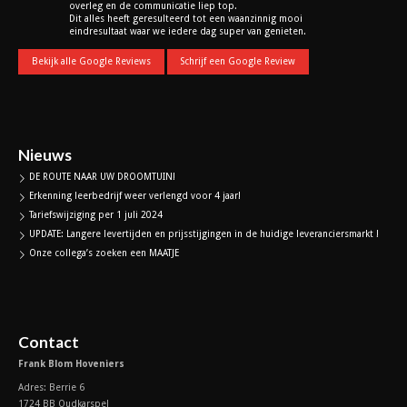
overleg en de communicatie liep top.
Dit alles heeft geresulteerd tot een waanzinnig mooi
eindresultaat waar we iedere dag super van genieten.
Bekijk alle Google Reviews
Schrijf een Google Review
Nieuws
DE ROUTE NAAR UW DROOMTUIN!
Erkenning leerbedrijf weer verlengd voor 4 jaar!
Tariefswijziging per 1 juli 2024
UPDATE: Langere levertijden en prijsstijgingen in de huidige leveranciersmarkt !
Onze collega’s zoeken een MAATJE
Contact
Frank Blom Hoveniers
Adres: Berrie 6
1724 BB Oudkarspel