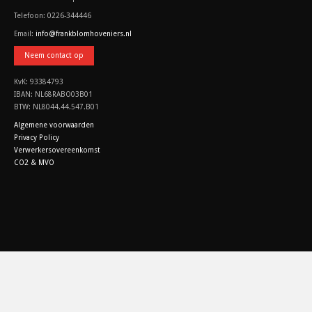
Telefoon: 0226-344446
Email:
info@frankblomhoveniers.nl
Neem contact op
KvK: 93384793
IBAN: NL68RABO03B01
BTW: NL8044.44.547.B01
Algemene voorwaarden
Privacy Policy
Verwerkersovereenkomst
CO2 & MVO
Copyright © 2015 Frank Blom Hoveniers