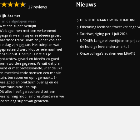
Nieuws
27 reviews
dijk-kramer
DE ROUTE NAAR UW DROOMTUIN!
★
in de afgelopen week
Wat een super bedrijf!!
Erkenning leerbedrijf weer verlengd vo
We begonnen met een verkennend
Tariefswijziging per 1 juli 2024
gesprek waarin wij onze ideeën gaven,
waarmee Frank Blom en Joost Vos aan
UPDATE: Langere levertijden en prijss
de slag zijn gegaan. Het tuinplan wat
de huidige leveranciersmarkt !
gepresteerd werd klopte helemaal met
Onze collega’s zoeken een MAATJE
onze input. Hoe fijn is het als je
gedachtes, gevoel en ideeën zo goed
vorm worden gegeven. Vanuit dat plan
werd er met professionele, vriendelijke
en meedenkende mensen een mooie
tuin, terrassen en oprit gemaakt. Er
was goed en praktisch overleg en de
communicatie liep top.
Dit alles heeft geresulteerd tot een
waanzinnig mooi eindresultaat waar we
iedere dag super van genieten.
lle Google Reviews
een Google Review