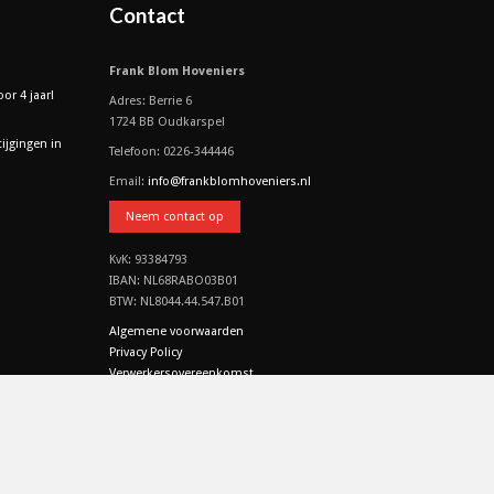
Contact
Frank Blom Hoveniers
or 4 jaar!
Adres: Berrie 6
1724 BB Oudkarspel
tijgingen in
Telefoon: 0226-344446
Email:
info@frankblomhoveniers.nl
Neem contact op
KvK: 93384793
IBAN: NL68RABO03B01
BTW: NL8044.44.547.B01
Algemene voorwaarden
Privacy Policy
Verwerkersovereenkomst
CO2 & MVO