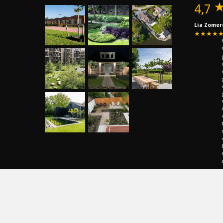
4,7
Lia Zomer
★★★★
Bekijk a
Schrijf 