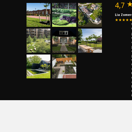
4,7
Lia Zomer
★★★★
Bekijk a
Schrijf 