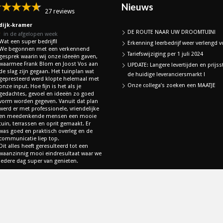
Nieuws
27 reviews
dijk-kramer
DE ROUTE NAAR UW DROOMTUIN!
★
in de afgelopen week
Wat een super bedrijf!!
Erkenning leerbedrijf weer verlengd vo
We begonnen met een verkennend
Tariefswijziging per 1 juli 2024
gesprek waarin wij onze ideeën gaven,
waarmee Frank Blom en Joost Vos aan
UPDATE: Langere levertijden en prijss
de slag zijn gegaan. Het tuinplan wat
de huidige leveranciersmarkt !
gepresteerd werd klopte helemaal met
Onze collega’s zoeken een MAATJE
onze input. Hoe fijn is het als je
gedachtes, gevoel en ideeën zo goed
vorm worden gegeven. Vanuit dat plan
werd er met professionele, vriendelijke
en meedenkende mensen een mooie
tuin, terrassen en oprit gemaakt. Er
was goed en praktisch overleg en de
communicatie liep top.
Dit alles heeft geresulteerd tot een
waanzinnig mooi eindresultaat waar we
iedere dag super van genieten.
lle Google Reviews
een Google Review