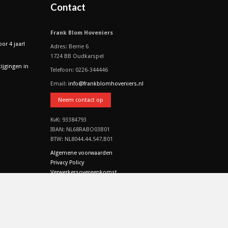
Contact
Frank Blom Hoveniers
or 4 jaar!
Adres: Berrie 6
1724 BB Oudkarspel
tijgingen in
Telefoon: 0226-344446
Email:
info@frankblomhoveniers.nl
Neem contact op
KvK: 93384793
IBAN: NL68RABO03B01
BTW: NL8044.44.547.B01
Algemene voorwaarden
Privacy Policy
Verwerkersovereenkomst
CO2 & MVO