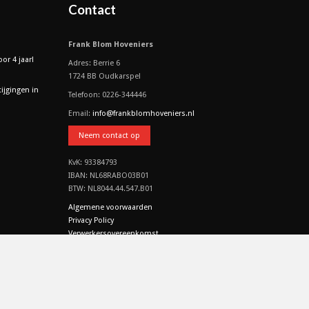
Contact
Frank Blom Hoveniers
or 4 jaar!
Adres: Berrie 6
1724 BB Oudkarspel
tijgingen in
Telefoon: 0226-344446
Email:
info@frankblomhoveniers.nl
Neem contact op
KvK: 93384793
IBAN: NL68RABO03B01
BTW: NL8044.44.547.B01
Algemene voorwaarden
Privacy Policy
Verwerkersovereenkomst
CO2 & MVO