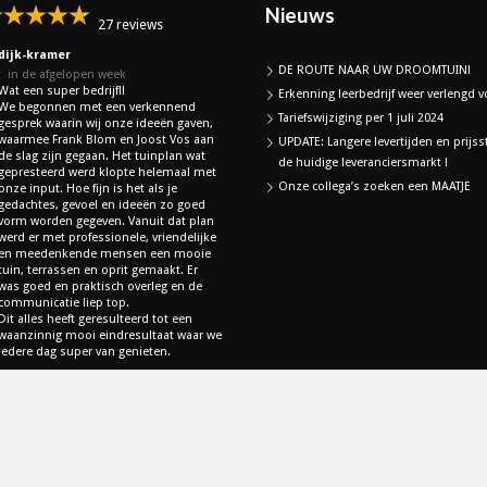
Nieuws
27 reviews
dijk-kramer
DE ROUTE NAAR UW DROOMTUIN!
★
in de afgelopen week
Wat een super bedrijf!!
Erkenning leerbedrijf weer verlengd vo
We begonnen met een verkennend
Tariefswijziging per 1 juli 2024
gesprek waarin wij onze ideeën gaven,
waarmee Frank Blom en Joost Vos aan
UPDATE: Langere levertijden en prijss
de slag zijn gegaan. Het tuinplan wat
de huidige leveranciersmarkt !
gepresteerd werd klopte helemaal met
Onze collega’s zoeken een MAATJE
onze input. Hoe fijn is het als je
gedachtes, gevoel en ideeën zo goed
vorm worden gegeven. Vanuit dat plan
werd er met professionele, vriendelijke
en meedenkende mensen een mooie
tuin, terrassen en oprit gemaakt. Er
was goed en praktisch overleg en de
communicatie liep top.
Dit alles heeft geresulteerd tot een
waanzinnig mooi eindresultaat waar we
iedere dag super van genieten.
lle Google Reviews
een Google Review