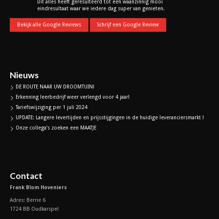
Dit alles heeft geresulteerd tot een waanzinnig mooi
eindresultaat waar we iedere dag super van genieten.
Bekijk alle Google Reviews
Schrijf een Google Review
Nieuws
DE ROUTE NAAR UW DROOMTUIN!
Erkenning leerbedrijf weer verlengd voor 4 jaar!
Tariefswijziging per 1 juli 2024
UPDATE: Langere levertijden en prijsstijgingen in de huidige leveranciersmarkt !
Onze collega’s zoeken een MAATJE
Contact
Frank Blom Hoveniers
Adres: Berrie 6
1724 BB Oudkarspel