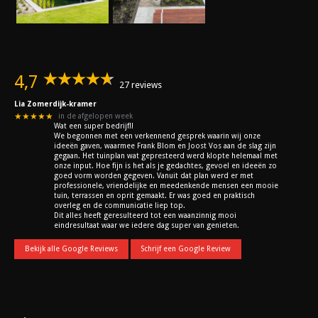
4,7
27 reviews
Lia Zomerdijk-kramer
★★★★★
in de afgelopen week
Wat een super bedrijf!!
We begonnen met een verkennend gesprek waarin wij onze
ideeën gaven, waarmee Frank Blom en Joost Vos aan de slag zijn
gegaan. Het tuinplan wat gepresteerd werd klopte helemaal met
onze input. Hoe fijn is het als je gedachtes, gevoel en ideeën zo
goed vorm worden gegeven. Vanuit dat plan werd er met
professionele, vriendelijke en meedenkende mensen een mooie
tuin, terrassen en oprit gemaakt. Er was goed en praktisch
overleg en de communicatie liep top.
Dit alles heeft geresulteerd tot een waanzinnig mooi
eindresultaat waar we iedere dag super van genieten.
Bekijk alle Google Reviews
Schrijf een Google Review