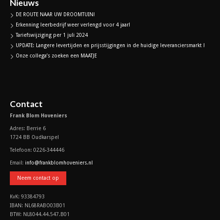
Nieuws
DE ROUTE NAAR UW DROOMTUIN!
Erkenning leerbedrijf weer verlengd voor 4 jaar!
Tariefswijziging per 1 juli 2024
UPDATE: Langere levertijden en prijsstijgingen in de huidige leveranciersmarkt !
Onze collega’s zoeken een MAATJE
Contact
Frank Blom Hoveniers
Adres: Berrie 6
1724 BB Oudkarspel
Telefoon: 0226-344446
Email:
info@frankblomhoveniers.nl
Neem contact op
KvK: 93384793
IBAN: NL68RABO03B01
BTW: NL8044.44.547.B01